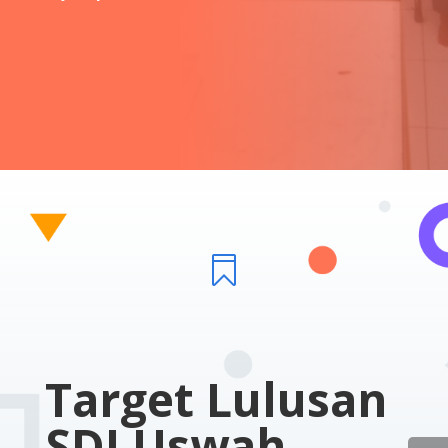

Target Lulusan
SDI Uswah