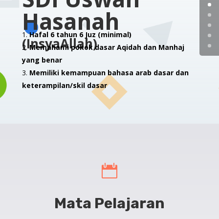
Hasanah
Hafal 6 tahun 6 Juz (minimal)
(InsyaAllah)
Memahami pokok dasar Aqidah dan Manhaj
yang benar
Memiliki kemampuan bahasa arab dasar dan
keterampilan/skil dasar

Mata Pelajaran