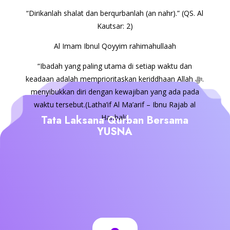
“Dirikanlah shalat dan berqurbanlah (an nahr).” (QS. Al
Kautsar: 2)
Al Imam Ibnul Qoyyim rahimahullaah
“Ibadah yang paling utama di setiap waktu dan
keadaan adalah memprioritaskan keriddhaan Allah ﷻ.
menyibukkan diri dengan kewajiban yang ada pada
waktu tersebut.(Latha’if Al Ma’arif – Ibnu Rajab al
Hanbali)
Tata Laksana Qurban Bersama
YUSNA