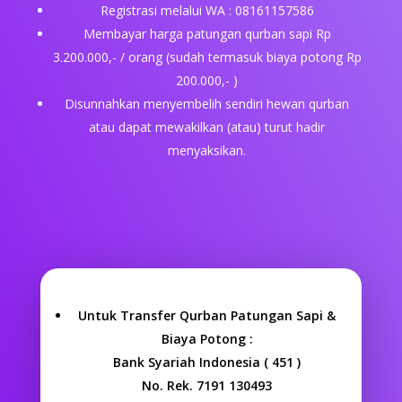
Registrasi melalui WA : 08161157586
Membayar harga patungan qurban sapi Rp
3.200.000,- / orang (sudah termasuk biaya potong Rp
200.000,- )
Disunnahkan menyembelih sendiri hewan qurban
atau dapat mewakilkan (atau) turut hadir
menyaksikan.
Untuk Transfer Qurban Patungan Sapi &
Biaya Potong :
Bank Syariah Indonesia ( 451 )
No. Rek. 7191 130493