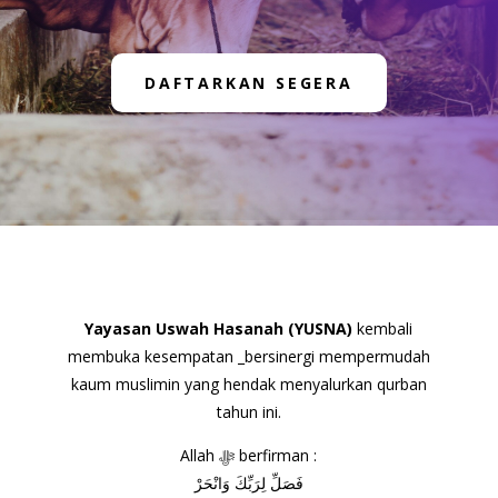
DAFTARKAN SEGERA
Yayasan Uswah Hasanah (YUSNA)
kembali
membuka kesempatan _bersinergi mempermudah
kaum muslimin yang hendak menyalurkan qurban
tahun ini.
Allah ﷻ berfirman :
فَصَلِّ لِرَبِّكَ وَانْحَرْ